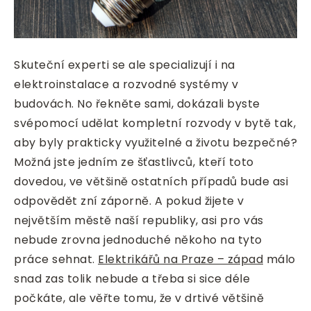
Skuteční experti se ale specializují i na
elektroinstalace a rozvodné systémy v
budovách. No řekněte sami, dokázali byste
svépomocí udělat kompletní rozvody v bytě tak,
aby byly prakticky využitelné a životu bezpečné?
Možná jste jedním ze šťastlivců, kteří toto
dovedou, ve většině ostatních případů bude asi
odpovědět zní záporně. A pokud žijete v
největším městě naší republiky, asi pro vás
nebude zrovna jednoduché někoho na tyto
práce sehnat.
Elektrikářů na Praze – západ
málo
snad zas tolik nebude a třeba si sice déle
počkáte, ale věřte tomu, že v drtivé většině