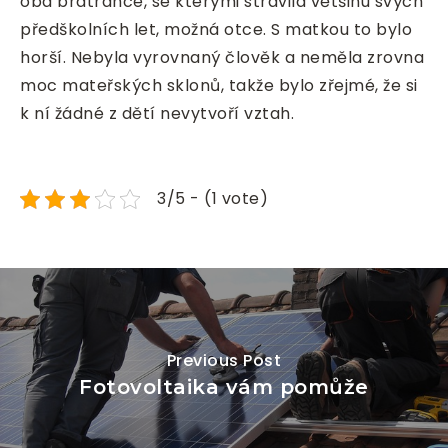
oba bratrance, se kterými strávila většinu svých
předškolních let, možná otce. S matkou to bylo
horší. Nebyla vyrovnaný člověk a neměla zrovna
moc mateřských sklonů, takže bylo zřejmé, že si
k ní žádné z dětí nevytvoří vztah.
3/5 - (1 vote)
Previous Post
Fotovoltaika vám pomůže