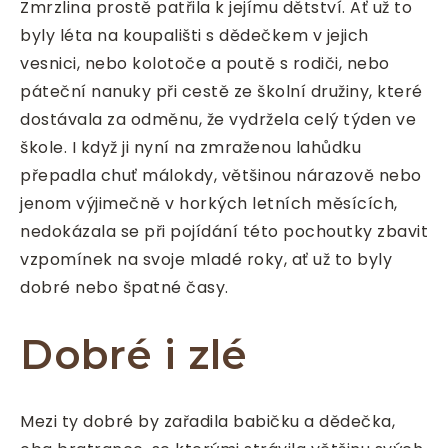
Zmrzlina
prostě patřila k jejímu dětství. Ať už to
byly léta na koupališti s dědečkem v jejich
vesnici, nebo kolotoče a poutě s rodiči, nebo
páteční nanuky při cestě ze školní družiny, které
dostávala za odměnu, že vydržela celý týden ve
škole. I když ji nyní na zmraženou lahůdku
přepadla chuť málokdy, většinou nárazově nebo
jenom výjimečně v horkých letních měsících,
nedokázala se při pojídání této pochoutky zbavit
vzpomínek na svoje mladé roky, ať už to byly
dobré nebo špatné časy.
Dobré i zlé
Mezi ty dobré by zařadila babičku a dědečka,