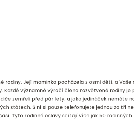
 rodiny. Její maminka pocházela z osmi dětí, a Vaše
. Každé významné výročí člena rozvětvené rodiny je příl
odiče zemřeli před pár lety, a jako jedináček nemáte n
ých státech. S ní si pouze telefonujete jednou za tři ne
sí. Tyto rodinné oslavy sčítají více jak 50 rodinných p