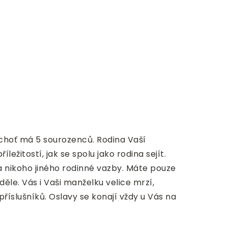
 choť má 5 sourozenců. Rodina Vaší
ežitostí, jak se spolu jako rodina sejít.
a nikoho jiného rodinné vazby. Máte pouze
děle. Vás i Vaši manželku velice mrzí,
říslušníků. Oslavy se konají vždy u Vás na