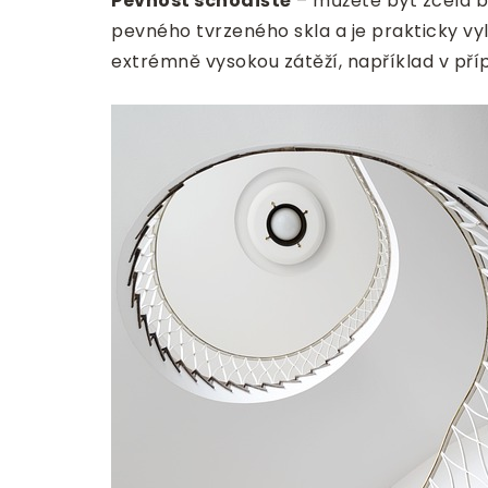
Pevnost schodiště
– můžete být zcela be
pevného tvrzeného skla a je prakticky vylo
extrémně vysokou zátěží, například v př