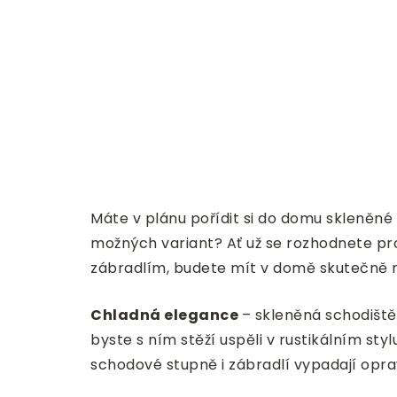
Máte v plánu pořídit si do domu skleněné
možných variant? Ať už se rozhodnete pr
zábradlím, budete mít v domě skutečně n
Chladná elegance
– skleněná schodišt
byste s ním stěží uspěli v rustikálním sty
schodové stupně i zábradlí vypadají opra