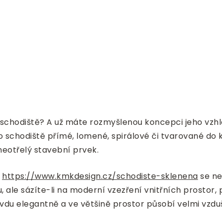
 schodiště? A už máte rozmyšlenou koncepci jeho vzhl
o schodiště přímé, lomené, spirálové či tvarované do
eotřelý stavební prvek.
ě
https://www.kmkdesign.cz/schodiste-sklenena
se ne
lu, ale sázíte-li na moderní vzezření vnitřních prostor
vdu elegantně a ve většině prostor působí velmi vzdu