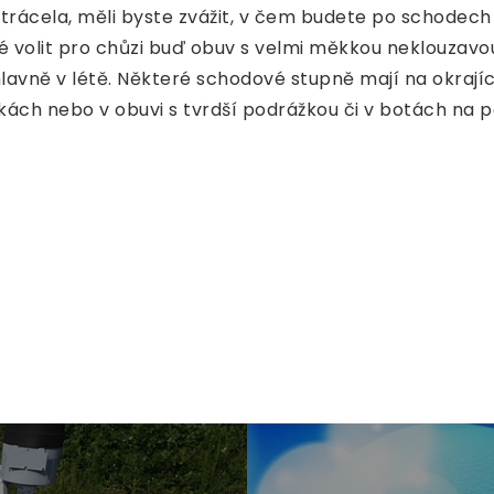
ytrácela, měli byste zvážit, v čem budete po schodech
né volit pro chůzi buď obuv s velmi měkkou neklouzav
lavně v létě. Některé schodové stupně mají na okrají
kách nebo v obuvi s tvrdší podrážkou či v botách na 