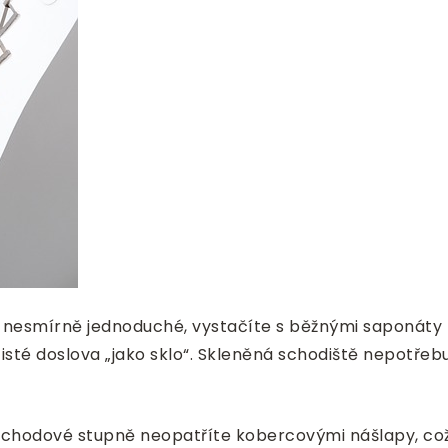
je nesmírně jednoduché, vystačíte s běžnými saponáty 
té doslova „jako sklo“. Skleněná schodiště nepotřebuj
 schodové stupně neopatříte kobercovými nášlapy, co