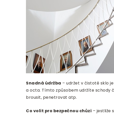
Snadná údržba
– udržet v čistotě sklo 
a octa. Tímto způsobem udržíte schody čis
brousit, penetrovat atp.
Co volit pro bezpečnou chůzi
– jestliže