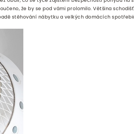
z obav, co se týče zajištění bezpečnosti pohybu na sc
učeno, že by se pod vámi prolomilo. Většina schodišť j
ípadě stěhování nábytku a velkých domácích spotřebi