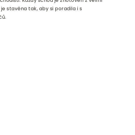
hodišti. Každý schod je zhotoven z velmi
e stavěna tak, aby si poradila i s
čů.