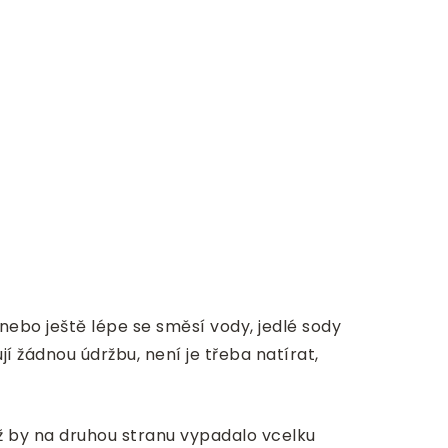
nebo ještě lépe se směsí vody, jedlé sody
í žádnou údržbu, není je třeba natírat,
ž by na druhou stranu vypadalo vcelku