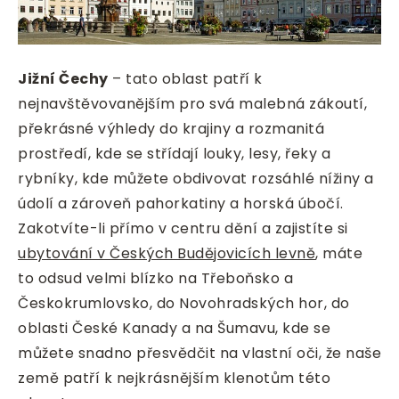
Jižní Čechy
– tato oblast patří k
nejnavštěvovanějším pro svá malebná zákoutí,
překrásné výhledy do krajiny a rozmanitá
prostředí, kde se střídají louky, lesy, řeky a
rybníky, kde můžete obdivovat rozsáhlé nížiny a
údolí a zároveň pahorkatiny a horská úbočí.
Zakotvíte-li přímo v centru dění a zajistíte si
ubytování v Českých Budějovicích levně
, máte
to odsud velmi blízko na Třeboňsko a
Českokrumlovsko, do Novohradských hor, do
oblasti České Kanady a na Šumavu, kde se
můžete snadno přesvědčit na vlastní oči, že naše
země patří k nejkrásnějším klenotům této