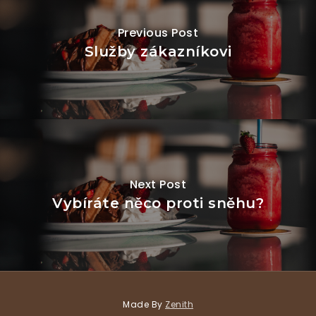
Previous Post
Služby zákazníkovi
Next Post
Vybíráte něco proti sněhu?
Made By
Zenith