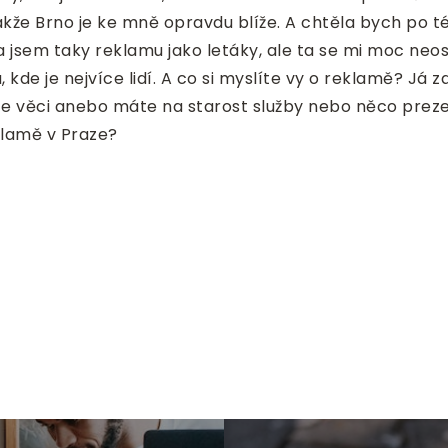
akže Brno je ke mně opravdu blíže. A chtěla bych po té
 jsem taky reklamu jako letáky, ale ta se mi moc neos
, kde je nejvíce lidí. A co si myslíte vy o reklamě? Já za
dáváte věci anebo máte na starost služby nebo něco prez
klamě v Praze?