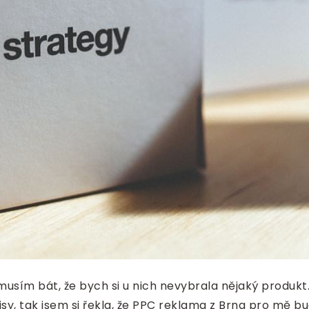
 nemusím bát, že bych si u nich nevybrala nějaký produ
sy, tak jsem si řekla, že PPC reklama z Brna pro mě b