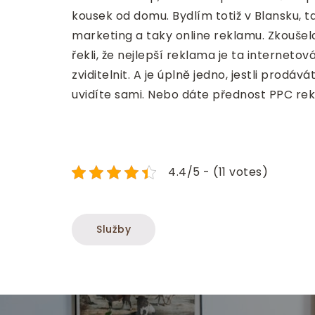
kousek od domu. Bydlím totiž v Blansku, t
marketing a taky online reklamu. Zkoušela
řekli, že nejlepší reklama je ta internetová
zviditelnit. A je úplně jedno, jestli pro
uvidíte sami. Nebo dáte přednost PPC re
4.4/5 - (11 votes)
Služby