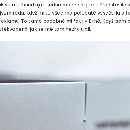
k se mě ihned ujala jedna moc milá paní. Představila se
em ráda, když mi to všechno polopatě vysvětlila a řekl
tní reklamu. To samé podobné mi řekli v Brně. Když jsem
překvapená, jak se mě tam hezky ujali.