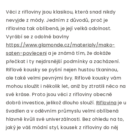
Věci z rifloviny jsou klasikou, která snad nikdy
nevyjde z módy. Jedním z důvodů, proč je
riflovina tak oblíbená, je její velká odolnost.
Vyrábí se z odolné bavlny
https://www.glamonde.cz/materialy/mako-
saten-povleceni
a je známá tím, že dokáže
přečkat i ty nejdrsnější podmínky a zacházení.
Riflové kousky se pyšní nejen hustou tkaninou,
ale také velmi pevnými švy. Riflové kousky vám
mohou sloužit i několik let, aniž by ztratili něco na
své kráse. Proto jsou věci z rifloviny obecně
dobrá investice, jelikož dlouho slouží.
Riflovina
je u
švadlen a v oděvním průmyslu velmi oblíbená
hlavně kvůli své univerzálnosti. Bez ohledu na to,
jaký je váš módní styl, kousek z rifloviny do něj