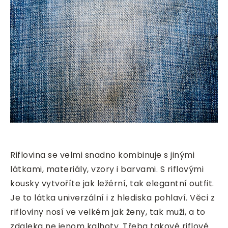
Riflovina se velmi snadno kombinuje s jinými
látkami, materiály, vzory i barvami. S riflovými
kousky vytvoříte jak ležérní, tak elegantní outfit.
Je to látka univerzální i z hlediska pohlaví. Věci z
rifloviny nosí ve velkém jak ženy, tak muži, a to
zdaleka ne jenom kalhoty. Třeba takové riflové