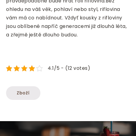
pravděpodobně bude hrát roli riflovina.
Bez
ohledu na váš věk, pohlaví nebo styl, riflovina
vám má co nabídnout. Vždyť kousky z rifloviny
jsou oblíbené napříč generacemi již dlouhá léta,
a zřejmě ještě dlouho budou.
4.1/5 - (12 votes)
Zboží