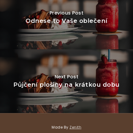
Previous Post
Odnese to Vaše oblečení
Next Post
Půjčení plošiny na krátkou dobu
Made By
Zenith