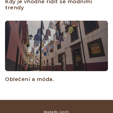
Kdy je vhodné řídit se módními
trendy
Oblečení a móda.
Made By
Zenith